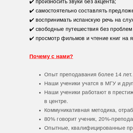
✔
️
произносить звуки без акцента;
✔
️
самостоятельно составлять предложе
✔
️
воспринимать испанскую речь на слу
✔
️
свободные путешествия без проблем
✔
️
просмотр фильмов и чтение книг на 
Почему с нами?
Опыт преподавания более 14 лет.
Наши ученики учатся в МГУ и дру
Наши ученики работают в прести
в центре.
Коммуникативная методика, отраб
80% говорит ученик, 20%-препода
Опытные, квалифицированные пр