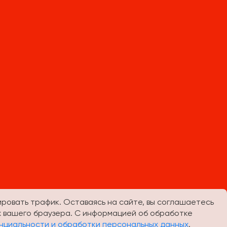
е
т
ировать трафик. Оставаясь на сайте, вы соглашаетесь
х вашего браузера. С информацией об обработке
нциальности и обработки персональных данных
.