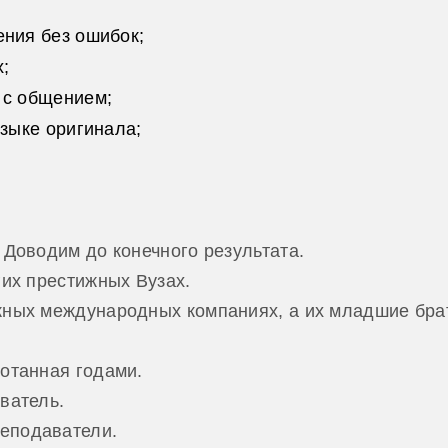
ния без ошибок;
х;
 с общением;
языке оригинала;
 Доводим до конечного результата.
гих престижных Вузах.
жных международных компаниях, а их младшие брат
отанная годами.
ватель.
еподаватели.