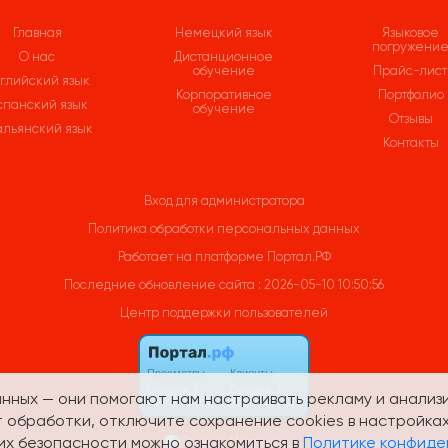
Главная
Немецкий язык
Языковое
погружени
О нас
Дистанционное
обучение
Прайс-лис
глийский язык
Корпоративное
Портфолио
спанский язык
обучение
Отзывы
альянский язык
Контакты
Вход для администратора
Политика обработки персональных данных
Работает на платформе
Портал.РФ
Последние обновление сайта
: 2026-05-10 10:50:56
Центр поддержки пользователей
анных — они помогают нам настраивать рекламу и анализ
от обработки, отключите сохранение cookies в настройка
их безопасности можно ознакомиться в
Политике конфиде